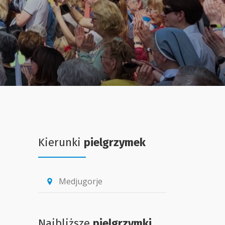
Kierunki
pielgrzymek
Medjugorje
location_pin
Najbliższe
pielgrzymki