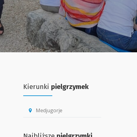
Kierunki
pielgrzymek
Medjugorje
location_pin
Najbliższe
pielgrzymki