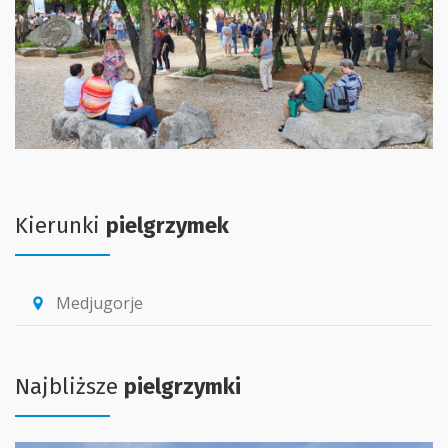
Kierunki
pielgrzymek
Medjugorje
location_pin
Najbliższe
pielgrzymki