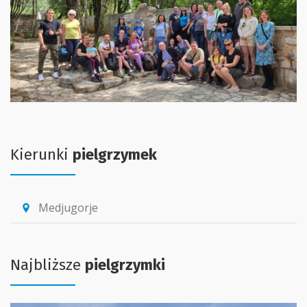
Kierunki
pielgrzymek
Medjugorje
location_pin
Najbliższe
pielgrzymki