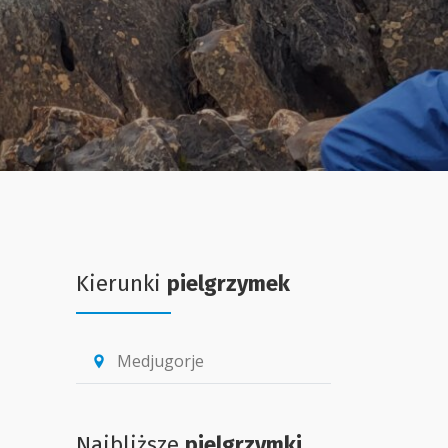
Kierunki
pielgrzymek
Medjugorje
location_pin
Najbliższe
pielgrzymki