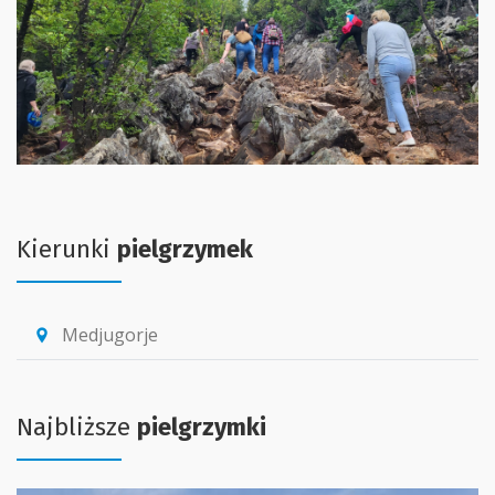
Kierunki
pielgrzymek
Medjugorje
location_pin
Najbliższe
pielgrzymki