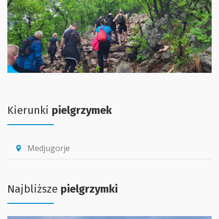
Kierunki
pielgrzymek
Medjugorje
location_pin
Najbliższe
pielgrzymki