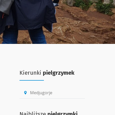
Kierunki
pielgrzymek
Medjugorje
location_pin
Najbliższe
pielgrzymki