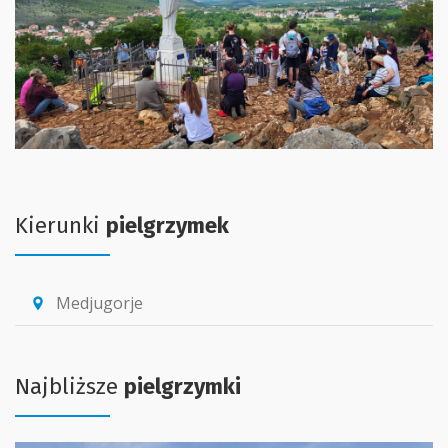
Kierunki
pielgrzymek
Medjugorje
location_pin
Najbliższe
pielgrzymki