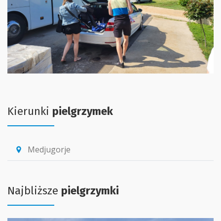
Kierunki
pielgrzymek
Medjugorje
location_pin
Najbliższe
pielgrzymki