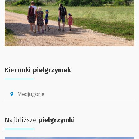
Kierunki
pielgrzymek
Medjugorje
location_pin
Najbliższe
pielgrzymki