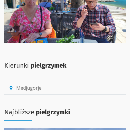
Kierunki
pielgrzymek
Medjugorje
location_pin
Najbliższe
pielgrzymki