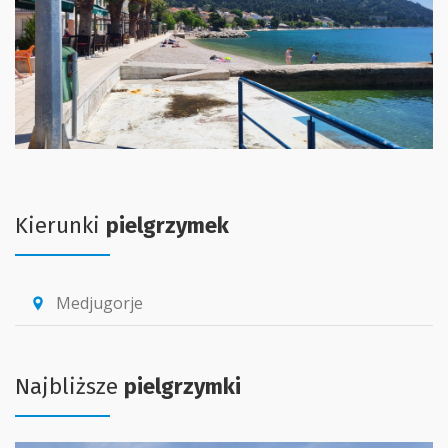
Kierunki
pielgrzymek
Medjugorje
location_pin
Najbliższe
pielgrzymki