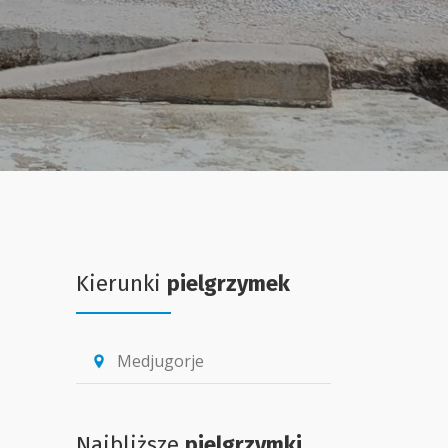
Kierunki
pielgrzymek
Medjugorje
location_pin
Najbliższe
pielgrzymki