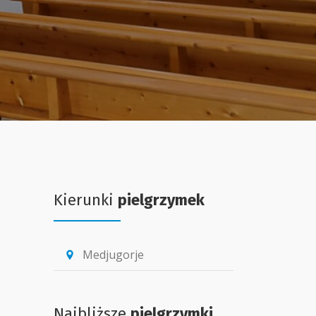
Kierunki
pielgrzymek
Medjugorje
location_pin
Najbliższe
pielgrzymki