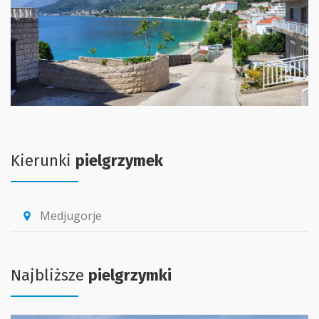
Kierunki
pielgrzymek
Medjugorje
location_pin
Najbliższe
pielgrzymki