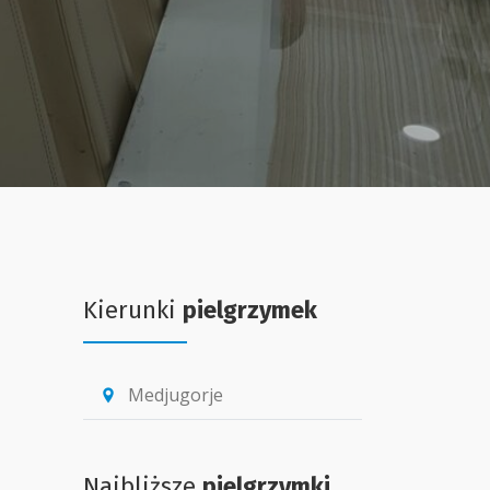
Kierunki
pielgrzymek
Medjugorje
location_pin
Najbliższe
pielgrzymki