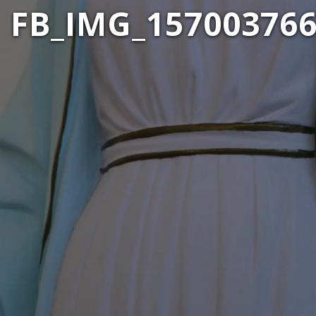
FB_IMG_15700376