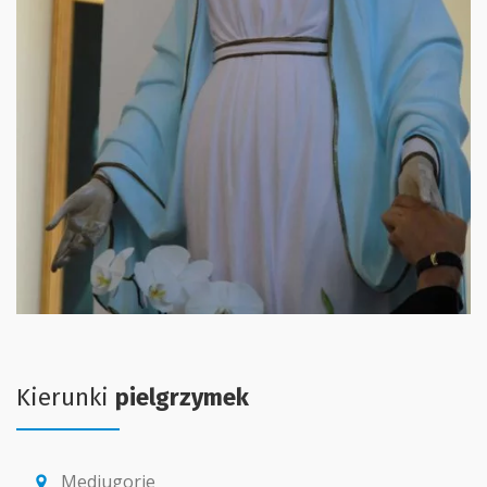
Kierunki
pielgrzymek
Medjugorje
location_pin