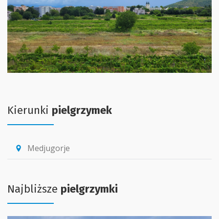
Kierunki
pielgrzymek
Medjugorje
location_pin
Najbliższe
pielgrzymki