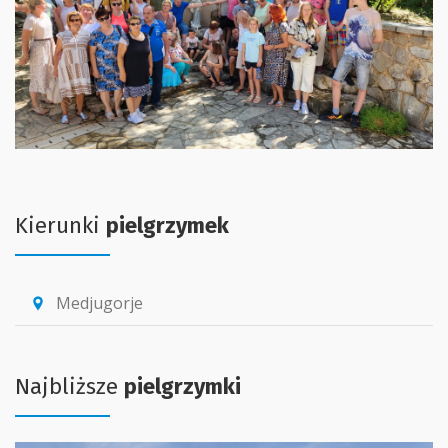
Kierunki
pielgrzymek
Medjugorje
location_pin
Najbliższe
pielgrzymki