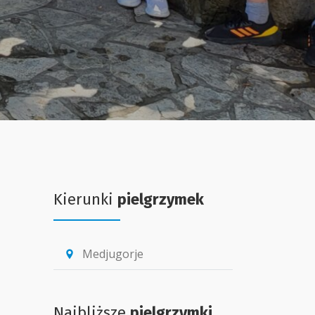
Kierunki
pielgrzymek
Medjugorje
location_pin
Najbliższe
pielgrzymki