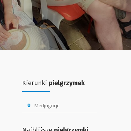
Kierunki
pielgrzymek
Medjugorje
location_pin
Najbliższe
pielgrzymki