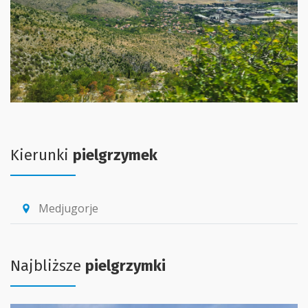
Kierunki
pielgrzymek
Medjugorje
location_pin
Najbliższe
pielgrzymki