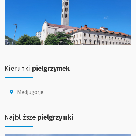
Kierunki
pielgrzymek
Medjugorje
location_pin
Najbliższe
pielgrzymki