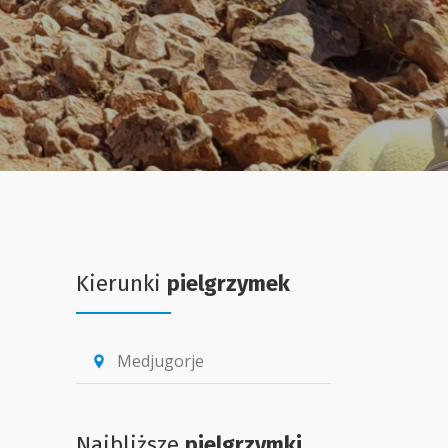
Kierunki
pielgrzymek
Medjugorje
location_pin
Najbliższe
pielgrzymki