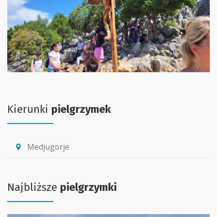
Kierunki
pielgrzymek
Medjugorje
location_pin
Najbliższe
pielgrzymki