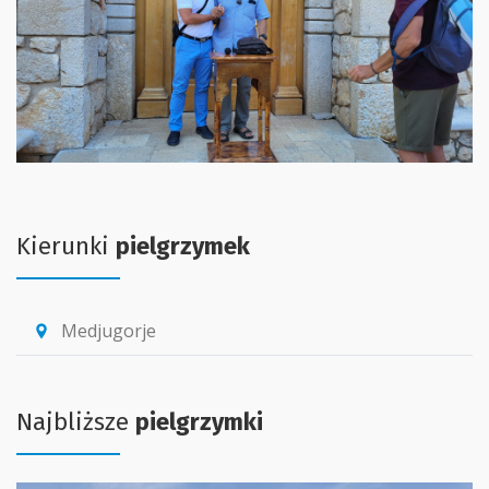
Kierunki
pielgrzymek
Medjugorje
location_pin
Najbliższe
pielgrzymki