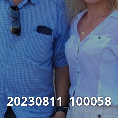
20230811_100058