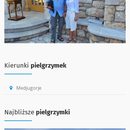
Kierunki
pielgrzymek
Medjugorje
location_pin
Najbliższe
pielgrzymki