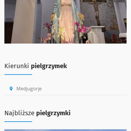
Kierunki
pielgrzymek
Medjugorje
location_pin
Najbliższe
pielgrzymki