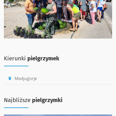
Kierunki
pielgrzymek
Medjugorje
location_pin
Najbliższe
pielgrzymki