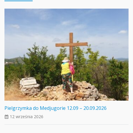
Pielgrzymka do Medjugorie 12.09 – 20.09.2026
12 września 2026
ui_calendar