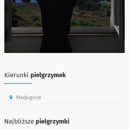
Kierunki
pielgrzymek
Medjugorje
location_pin
Najbliższe
pielgrzymki