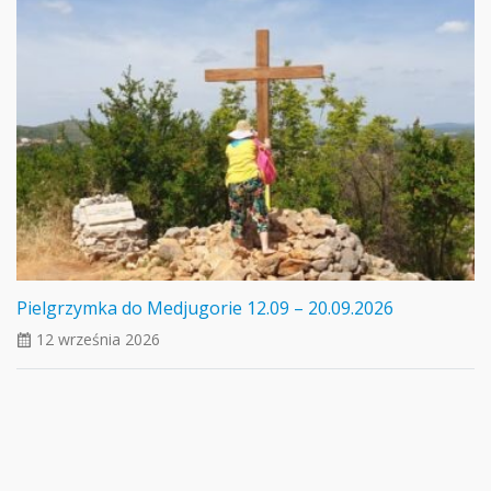
Pielgrzymka do Medjugorie 12.09 – 20.09.2026
12 września 2026
ui_calendar