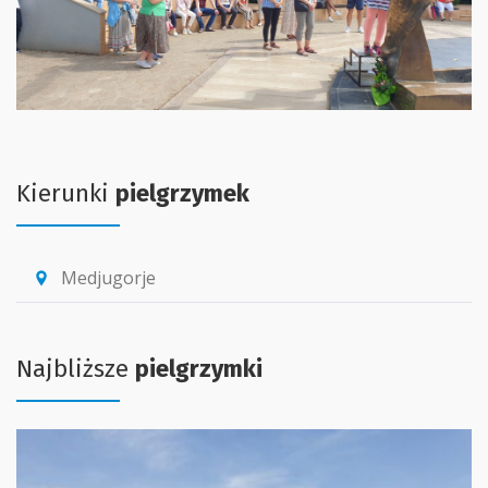
Kierunki
pielgrzymek
Medjugorje
location_pin
Najbliższe
pielgrzymki