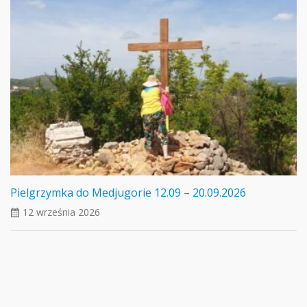
Pielgrzymka do Medjugorie 12.09 – 20.09.2026
12 września 2026
ui_calendar