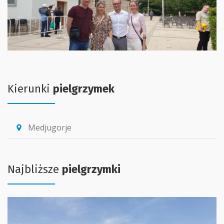
Kierunki
pielgrzymek
Medjugorje
location_pin
Najbliższe
pielgrzymki