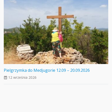
Pielgrzymka do Medjugorie 12.09 – 20.09.2026
12 września 2026
ui_calendar