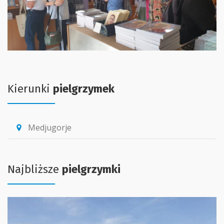
Kierunki
pielgrzymek
Medjugorje
location_pin
Najbliższe
pielgrzymki