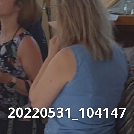
20220531_104147