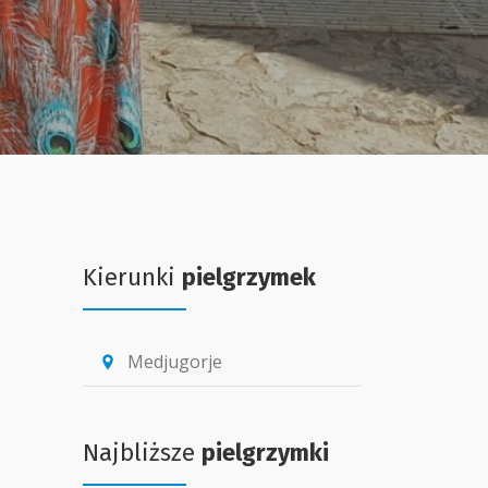
Kierunki
pielgrzymek
Medjugorje
location_pin
Najbliższe
pielgrzymki