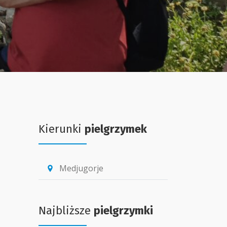
Kierunki
pielgrzymek
Medjugorje
location_pin
Najbliższe
pielgrzymki