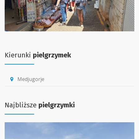
Kierunki
pielgrzymek
Medjugorje
location_pin
Najbliższe
pielgrzymki