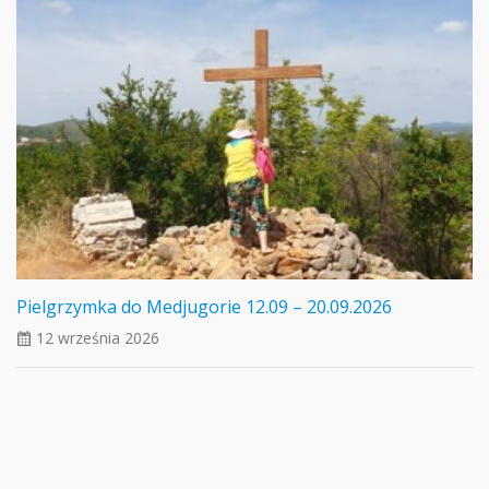
Pielgrzymka do Medjugorie 12.09 – 20.09.2026
12 września 2026
ui_calendar