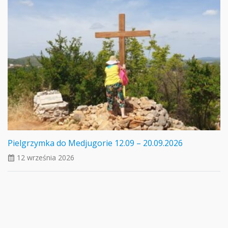
Pielgrzymka do Medjugorie 12.09 – 20.09.2026
12 września 2026
ui_calendar