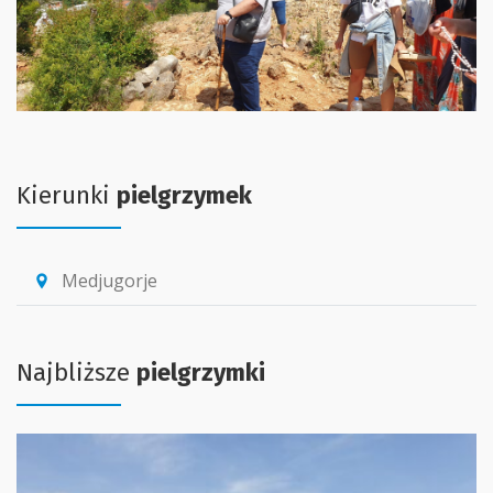
Kierunki
pielgrzymek
Medjugorje
location_pin
Najbliższe
pielgrzymki