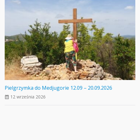
Pielgrzymka do Medjugorie 12.09 – 20.09.2026
12 września 2026
ui_calendar