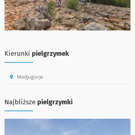
Kierunki
pielgrzymek
Medjugorje
location_pin
Najbliższe
pielgrzymki