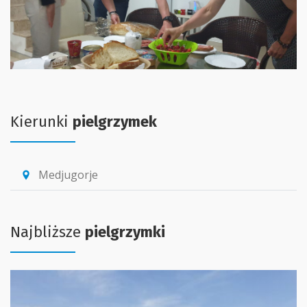
Kierunki
pielgrzymek
Medjugorje
location_pin
Najbliższe
pielgrzymki