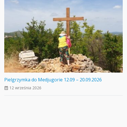
Pielgrzymka do Medjugorie 12.09 – 20.09.2026
12 września 2026
ui_calendar