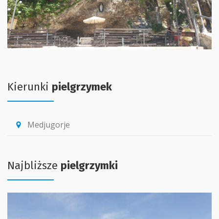
Kierunki
pielgrzymek
Medjugorje
location_pin
Najbliższe
pielgrzymki