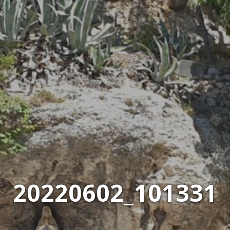
20220602_101331