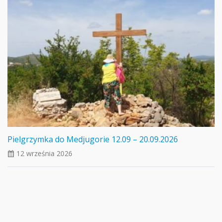
Pielgrzymka do Medjugorie 12.09 – 20.09.2026
12 września 2026
ui_calendar