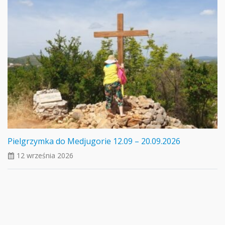
Pielgrzymka do Medjugorie 12.09 – 20.09.2026
12 września 2026
ui_calendar