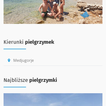
Kierunki
pielgrzymek
Medjugorje
location_pin
Najbliższe
pielgrzymki