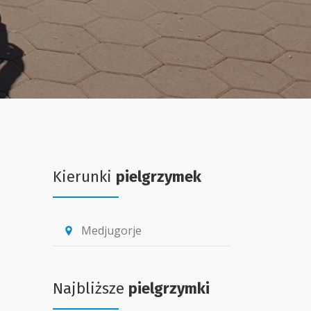
Kierunki
pielgrzymek
Medjugorje
location_pin
Najbliższe
pielgrzymki