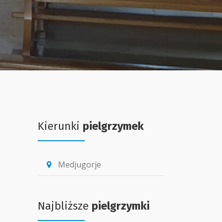
Kierunki
pielgrzymek
Medjugorje
location_pin
Najbliższe
pielgrzymki