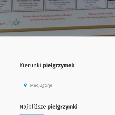
Kierunki
pielgrzymek
Medjugorje
location_pin
Najbliższe
pielgrzymki