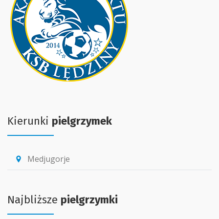
Kierunki
pielgrzymek
Medjugorje
location_pin
Najbliższe
pielgrzymki