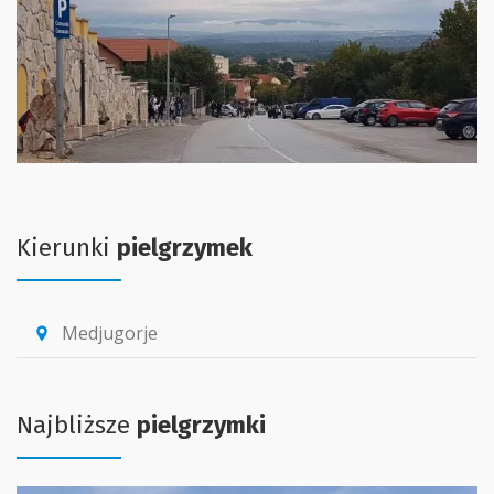
Kierunki
pielgrzymek
Medjugorje
location_pin
Najbliższe
pielgrzymki