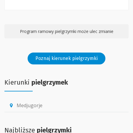
Program ramowy pielgrzymki może ulec zmianie
Poznaj kierunek pielgrzymki
Kierunki
pielgrzymek
Medjugorje
location_pin
Najbliższe
pielgrzymki