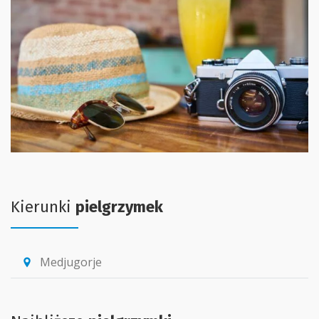
Kierunki
pielgrzymek
Medjugorje
location_pin