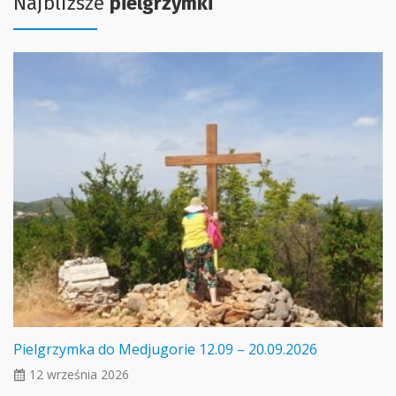
Najbliższe
pielgrzymki
Pielgrzymka do Medjugorie 12.09 – 20.09.2026
12 września 2026
ui_calendar